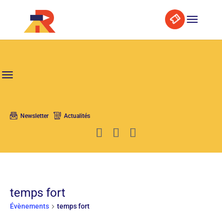
Skip
Aller
Search
to
à
Content
la
navigation
Newsletter
Actualités
temps fort
Évènements
temps fort