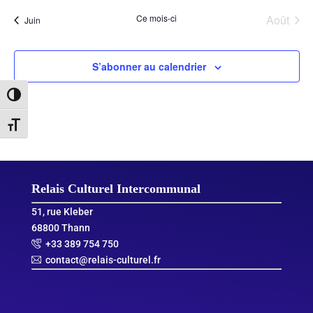
Ce mois-ci
Août
Juin
S’abonner au calendrier
Passer en contraste élevé
Changer la taille de la police
Relais Culturel Intercommunal
51, rue Kleber
68800 Thann
+33 389 754 750
contact@relais-culturel.fr