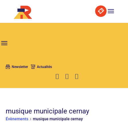
Skip
Aller
Search
to
à
Content
la
navigation
Newsletter
Actualités
musique municipale cernay
Évènements
musique municipale cernay