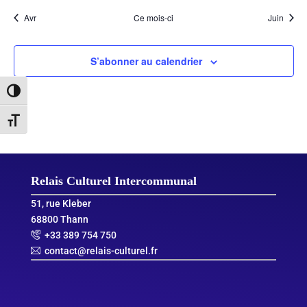
Avr
Ce mois-ci
Juin
S’abonner au calendrier
Passer en contraste élevé
Changer la taille de la police
Relais Culturel Intercommunal
51, rue Kleber
68800 Thann
+33 389 754 750
contact@relais-culturel.fr