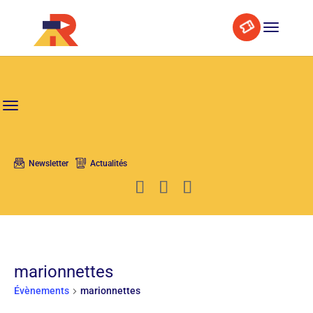
Skip
Aller
Search
to
à
Content
la
navigation
Newsletter
Actualités
marionnettes
Évènements
marionnettes