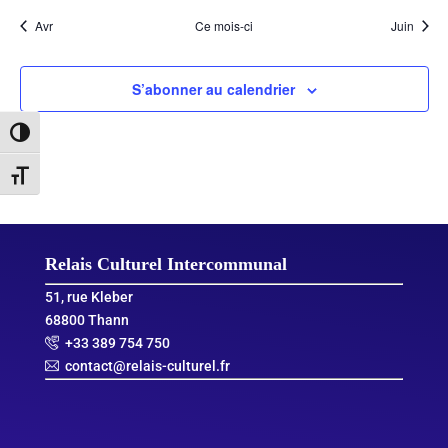
Avr
Ce mois-ci
Juin
S’abonner au calendrier
Passer en contraste élevé
Changer la taille de la police
Relais Culturel Intercommunal
51, rue Kleber
68800 Thann
+33 389 754 750
contact@relais-culturel.fr