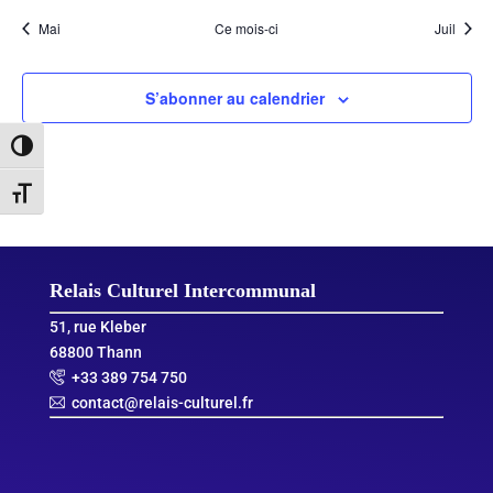
Mai
Ce mois-ci
Juil
S’abonner au calendrier
Passer en contraste élevé
Changer la taille de la police
Relais Culturel Intercommunal
51, rue Kleber
68800 Thann
+33 389 754 750
contact@relais-culturel.fr