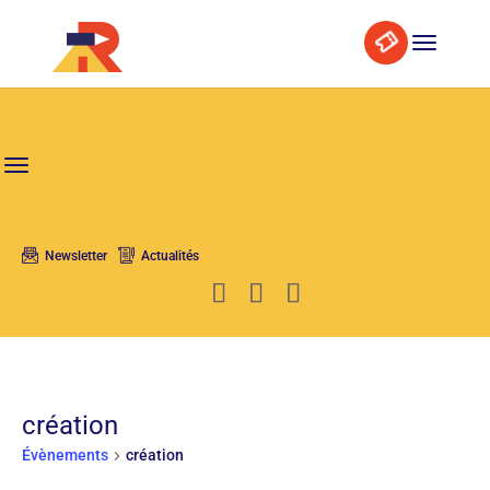
Skip
Aller
Search
to
à
Content
la
navigation
Newsletter
Actualités
création
Évènements
création