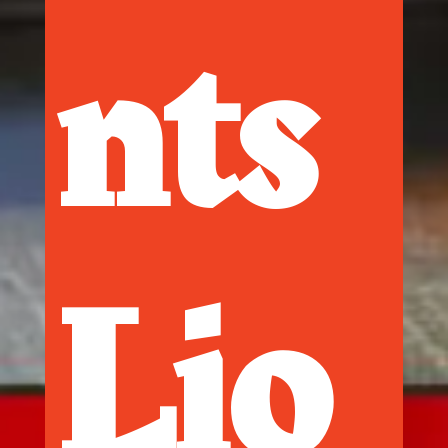
nts
Lio