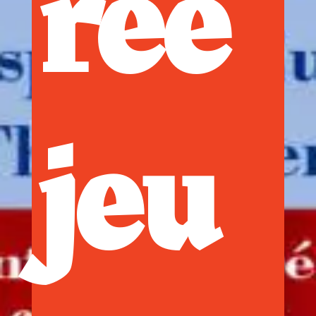
rée
jeu