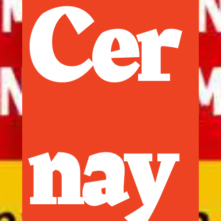
Cer
nay