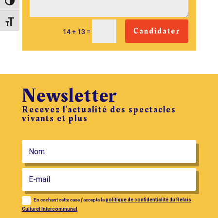
Passer en contraste élevé
Changer la taille de la police
Candidater
=
14 + 13
Newsletter
Recevez l'actualité des spectacles
vivants et plus
En cochant cette case j'accepte la
politique de confidentialité du Relais
Culturel Intercommunal