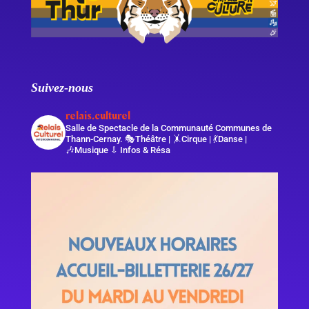
Suivez-nous
relais.culturel
Salle de Spectacle de la Communauté Communes de
Thann-Cernay.
🎭Théâtre | 🤸Cirque | 💃Danse |
🎶Musique
⇩ Infos & Résa