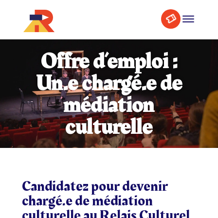
Skip
Aller
to
à
Content
la
navigation
Offre d’emploi :
Un.e chargé.e de
médiation
culturelle
Candidatez pour devenir
chargé.e de médiation
culturelle au Relais Culturel