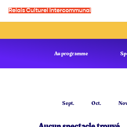
Skip
Aller
to
à
Relais Culturel Intercommunal
Content
la
navigation
Au programme
Sp
Sept.
Oct.
Nov
Aucun spectacle trouvé