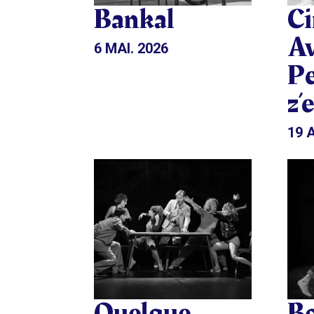
Bankal
Ci
Av
6 MAI. 2026
Pe
z’
19 
Quelque
Bo