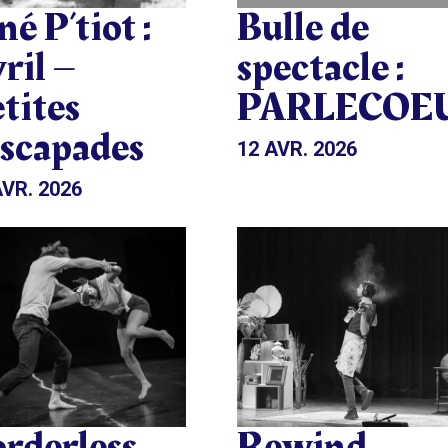
né P’tiot :
Bulle de
ril –
spectacle :
tites
PARLECOE
escapades
12 AVR. 2026
AVR. 2026
rderless
Rewind