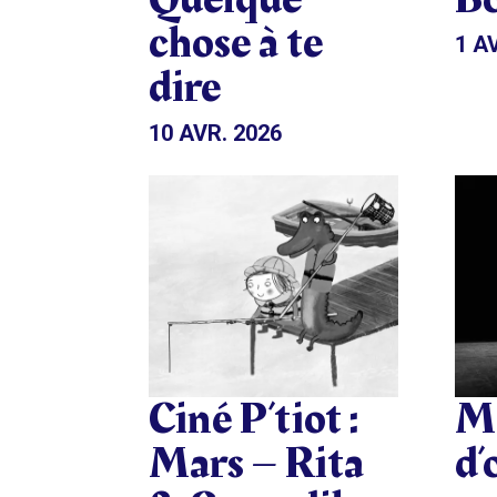
chose à te
1 A
dire
10 AVR. 2026
Ciné P’tiot :
Ma
Mars – Rita
d’