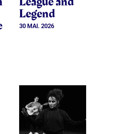
n
League and
Legend
e
30 MAI. 2026