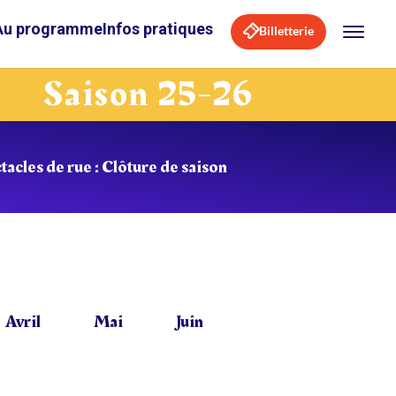
Au programme
Infos pratiques
Billetterie
Saison 25-26
tacles de rue : Clôture de saison
Avril
Mai
Juin