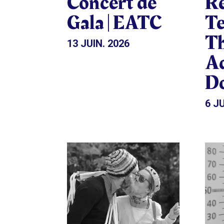
Concert de
Rê
Gala | EATC
Te
Th
13 JUIN. 2026
Ad
Do
6 JU