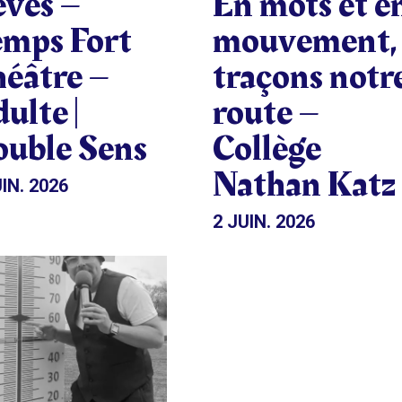
ves –
En mots et e
mps Fort
mouvement,
éâtre –
traçons notr
ulte |
route –
uble Sens
Collège
Nathan Katz
IN. 2026
2 JUIN. 2026