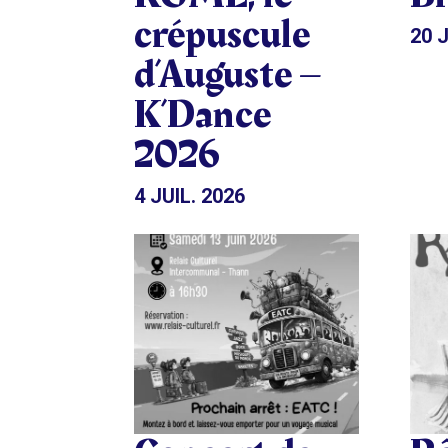
crépuscule
20 J
d’Auguste –
K’Dance
2026
4 JUIL. 2026