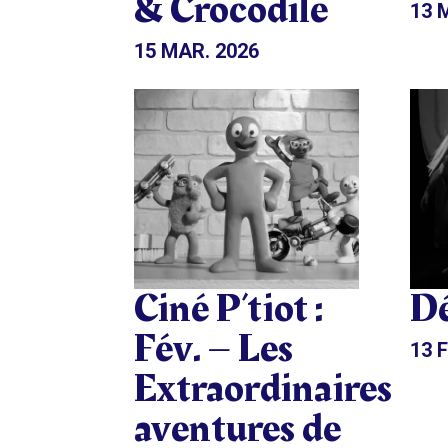
& Crocodile
13 
15 MAR. 2026
Ciné P’tiot :
D
Fév. – Les
13 F
Extraordinaires
aventures de