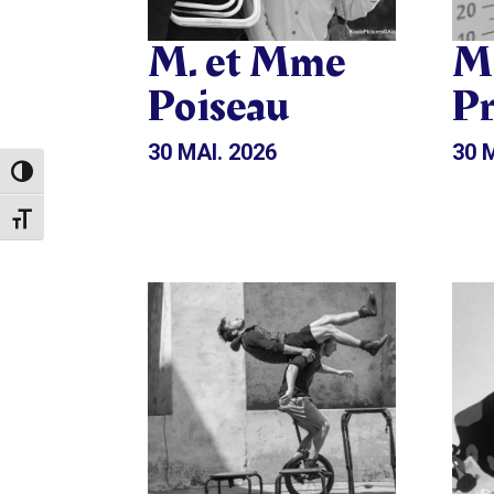
M. et Mme
Mi
Poiseau
Pr
30 MAI. 2026
30 
Passer en contraste élevé
Changer la taille de la police